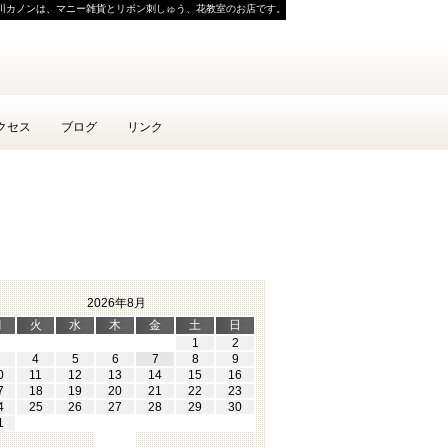
川カノンは、マニー雑貨とリボン刺しゅう、花教室のお店です。
クセス
ブログ
リンク
2026年8月
月
火
水
木
金
土
日
1
2
4
5
6
7
8
9
0
11
12
13
14
15
16
7
18
19
20
21
22
23
4
25
26
27
28
29
30
1